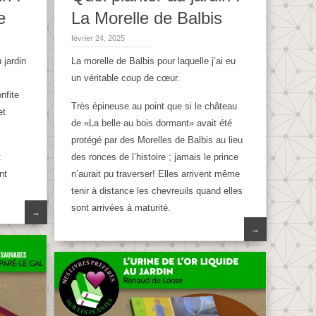
e
La Morelle de Balbis
février 24, 2025
 jardin
La morelle de Balbis pour laquelle j’ai eu
un véritable coup de cœur.
nfite
Très épineuse au point que si le château
et
de «La belle au bois dormant» avait été
protégé par des Morelles de Balbis au lieu
t
des ronces de l’histoire ; jamais le prince
nt
n’aurait pu traverser! Elles arrivent même
tenir à distance les chevreuils quand elles
sont arrivées à maturité.
→
→