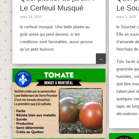
Le Cerfeuil Musqué
Le Sou
mars 19, 2025
mars 1, 2025
le cerfeuil musqué. Une belle plante au
le Souchet 
goût anisé qui peut devenir, si les
Elle se souv
conditions sont favorables, aussi grosse
d’amande de
qu’un petit buisson.
Horchata de
→
Très facile à
graminée qui
humides, vo
doit être me
tubercules d
quelques se
tapis de long
décoratives 