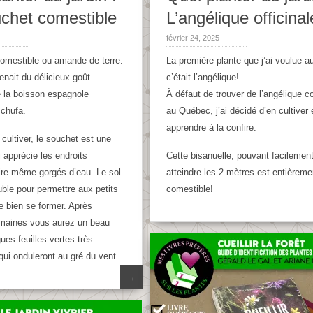
chet comestible
L’angélique officinal
février 24, 2025
comestible ou amande de terre.
La première plante que j’ai voulue au
enait du délicieux goût
c’était l’angélique!
 la boisson espagnole
À défaut de trouver de l’angélique co
 chufa.
au Québec, j’ai décidé d’en cultiver 
apprendre à la confire.
 cultiver, le souchet est une
 apprécie les endroits
Cette bisanuelle, pouvant facilemen
ire même gorgés d’eau. Le sol
atteindre les 2 mètres est entièreme
uble pour permettre aux petits
comestible!
e bien se former. Après
maines vous aurez un beau
ues feuilles vertes très
qui onduleront au gré du vent.
→