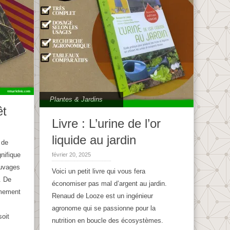
Plantes & Jardins
êt
Livre : L’urine de l’or
liquide au jardin
 de
nifique
février 20, 2025
auvages
Voici un petit livre qui vous fera
l. De
économiser pas mal d’argent au jardin.
êmement
Renaud de Looze est un ingénieur
agronome qui se passionne pour la
soit
nutrition en boucle des écosystèmes.