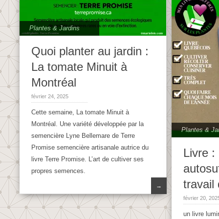
Plantes & Jardins
Quoi planter au jardin :
La tomate Minuit à
Montréal
février 24, 2025
Cette semaine, La tomate Minuit à
Montréal. Une variété développée par la
Plantes & Ja
semencière Lyne Bellemare de Terre
Promise semencière artisanale autrice du
Livre :
livre Terre Promise. L’art de cultiver ses
autosu
propres semences.
travail
→
février 20, 202
un livre lum