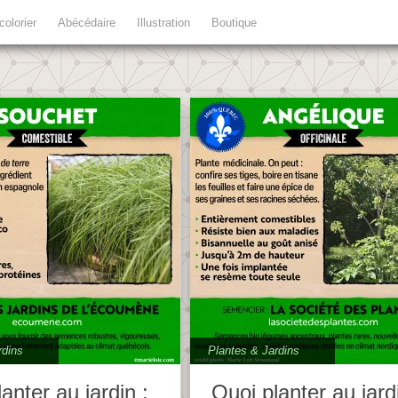
colorier
Abécédaire
Illustration
Boutique
rdins
Plantes & Jardins
anter au jardin :
Quoi planter au jard