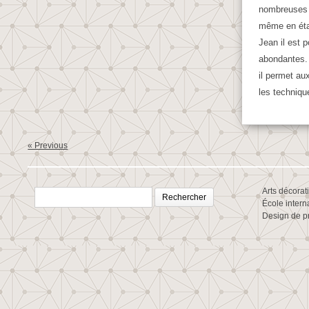
nombreuses 
même en éta
Jean il est p
abondantes. 
il permet aux
les techniqu
« Previous
Rechercher :
Arts décorat
École intern
Design de p