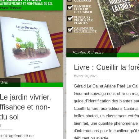
Plantes & Jardins
Livre : Cueillir la for
février 20, 2025
rdins
Gérald Le Gal et Ariane Paré Le Gal
Gourmet sauvage nous offre un mag
 Le jardin vivrier,
guide d’identification des plantes s
ffisance et non-
Cueillir la forêt aux éditions Cardina
 du sol
belles photos, un classement extr
bien fait, une quantité phénoménale
5
d’informations pour le cueilleur qu’il 
ineux agrémenté de
débutant ou avertie.