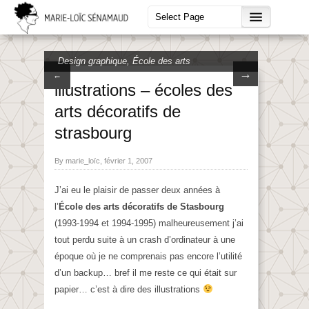
Design graphique
,
École des arts
→
←
décoratifs de Strasbourg
,
Illustration
illustrations – écoles des
arts décoratifs de
strasbourg
By marie_loïc, février 1, 2007
J’ai eu le plaisir de passer deux années à
l’
École des arts décoratifs de Stasbourg
(1993-1994 et 1994-1995) malheureusement j’ai
tout perdu suite à un crash d’ordinateur à une
époque où je ne comprenais pas encore l’utilité
d’un backup… bref il me reste ce qui était sur
papier… c’est à dire des illustrations