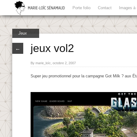
Porte folio
Contact
Images à 
Jeux
jeux vol2
←
By marie_loïc, octobre 2, 2007
Super jeu promotionnel pour la campagne Got Milk ? aux É