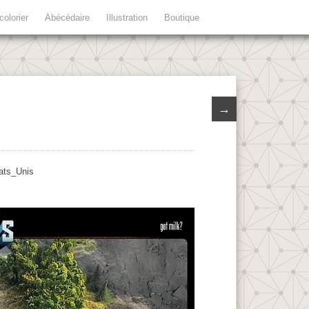
colorier
Abécédaire
Illustration
Boutique
→
tats_Unis