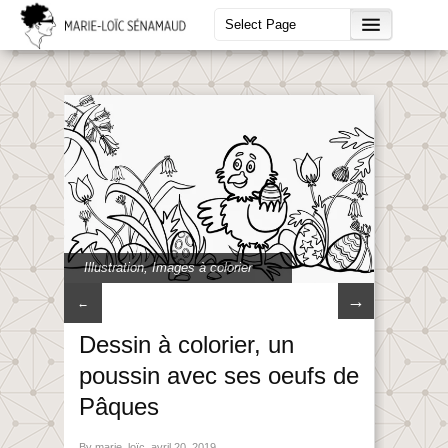
Illustration
,
Images à colorier
→
←
Dessin à colorier, un
poussin avec ses oeufs de
Pâques
By marie_loïc, avril 20, 2019