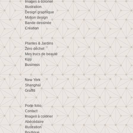
Images à colorier
Illustration
Design graphique
Motion design
Bande dessinée
Création
Plantes & Jardins
Zéro déchet
Mes trucs de beauté
Kijiji
Business
New York
Shanghaï
Graffiti
Porte folio
Contact
Images à colorier
Abécédaire
Illustration
Boutique