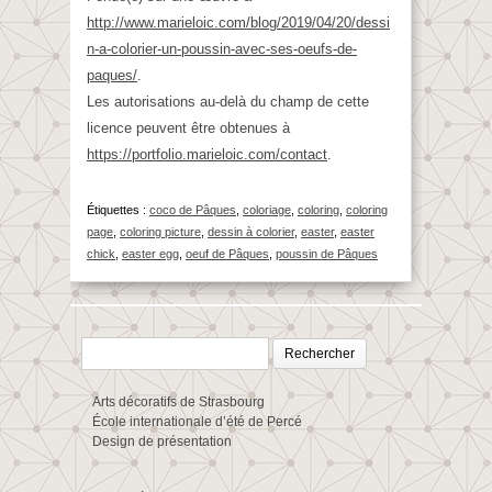
http://www.marieloic.com/blog/2019/04/20/dessi
n-a-colorier-un-poussin-avec-ses-oeufs-de-
paques/
.
Les autorisations au-delà du champ de cette
licence peuvent être obtenues à
https://portfolio.marieloic.com/contact
.
Étiquettes :
coco de Pâques
,
coloriage
,
coloring
,
coloring
page
,
coloring picture
,
dessin à colorier
,
easter
,
easter
chick
,
easter egg
,
oeuf de Pâques
,
poussin de Pâques
Rechercher :
Arts décoratifs de Strasbourg
École internationale d’été de Percé
Design de présentation