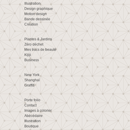
Illustration
Design graphique
Motion design
Bande dessinée
Création
Plantes & Jardins
Zéro déchet
Mes trucs de beauté
Kijiji
Business
New York
Shanghaï
Graffiti
Porte folio
Contact
Images à colorier
Abécédaire
Illustration
Boutique