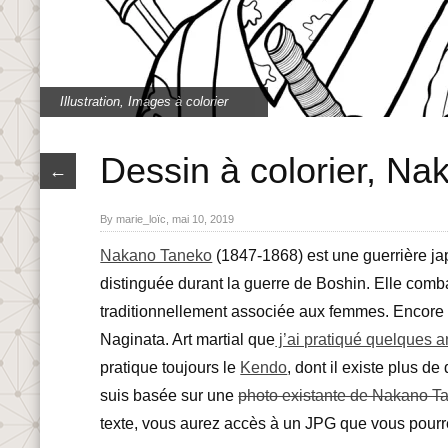
Illustration
,
Images à colorier
Dessin à colorier, N
←
By marie_loïc, mai 10, 2019
Nakano Taneko
(1847-1868) est une guerrière ja
distinguée durant la guerre de Boshin. Elle com
traditionnellement associée aux femmes. Encore a
Naginata. Art martial que
j’ai pratiqué quelques 
pratique toujours le
Kendo
, dont il existe plus d
suis basée sur une
photo existante de Nakano T
texte, vous aurez accès à un JPG que vous pourre