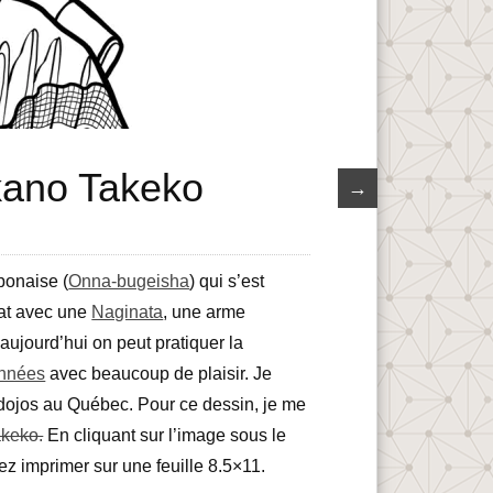
akano Takeko
→
ponaise (
Onna-bugeisha
) qui s’est
bat avec une
Naginata
, une arme
ujourd’hui on peut pratiquer la
années
avec beaucoup de plaisir. Je
e dojos au Québec. Pour ce dessin, je me
akeko.
En cliquant sur l’image sous le
z imprimer sur une feuille 8.5×11.