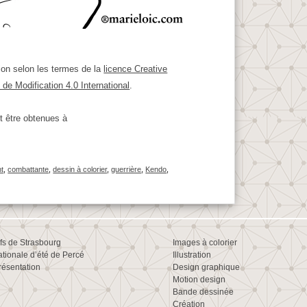
ion selon les termes de la
licence Creative
de Modification 4.0 International
.
t être obtenues à
t
,
combattante
,
dessin à colorier
,
guerrière
,
Kendo
,
ifs de Strasbourg
Images à colorier
ationale d’été de Percé
Illustration
résentation
Design graphique
Motion design
Bande dessinée
Création