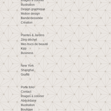
Images à colorier
Illustration
Design graphique
Motion design
Bande dessinée
Création
Plantes & Jardins
Zéro déchet
Mes trucs de beauté
Kijiji
Business
New York
Shanghaï
Graffiti
Porte folio
Contact
Images à colorier
Abécédaire
Illustration
Boutique