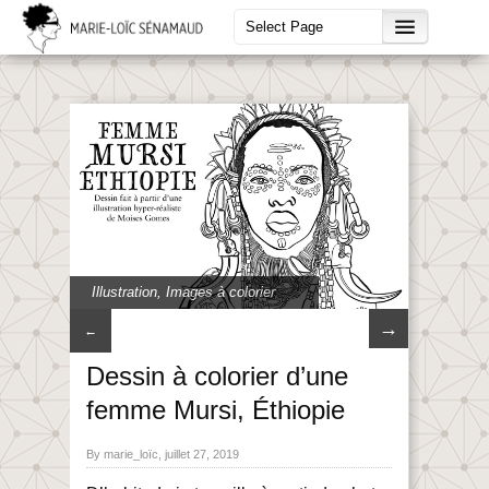
Illustration
,
Images à colorier
→
←
Dessin à colorier d’une
femme Mursi, Éthiopie
By marie_loïc, juillet 27, 2019