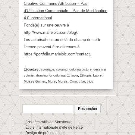
Creative Commons Attribution – Pas
d’Utilisation Commerciale – Pas de Modification
4.0 International
.
Fondé(e) sur une œuvre à
http://www.marieloic.com/blog/
.
Les autorisations au-delà du champ de cette
licence peuvent être obtenues à
https://portfolio.marieloic.com/contact
.
Étiquettes :
coloriage
,
coloring
,
coloring picture
,
dessin à
colorier
,
drawing for coloring
,
Ethiopia
,
Éthiopie
,
Labret
,
Moises Gomes
,
Mursi
,
Mursis
,
Omo
,
tribe
,
tribu
Rechercher :
Arts décoratifs de Strasbourg
École internationale d’été de Percé
Design de présentation