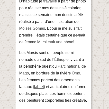
D’habitude je travaille à partir de photo
pour réaliser mes dessins à colorier,
mais cette semaine mon dessin a été
réalisé à partir d’une illustration de
Moises Gomes
. Et oui je me suis fait
prendre, j’étais certaine que ce
portrait
de femme Mursi était une photo
!
Les Mursis sont un peuple semi-
nomade du sud de l’
Éthiopie
, vivant à
la périphérie ouest du
Parc national de
Mago
, en bordure de la rivière
Omo
.
Les femmes portent des ornements
labiaux (
labret
) et auriculaires en forme
de disques plats. Les hommes portent
des peinturent corporelles très créative.