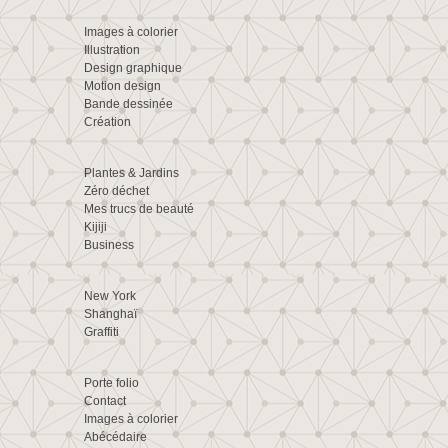
Images à colorier
Illustration
Design graphique
Motion design
Bande dessinée
Création
Plantes & Jardins
Zéro déchet
Mes trucs de beauté
Kijiji
Business
New York
Shanghaï
Graffiti
Porte folio
Contact
Images à colorier
Abécédaire