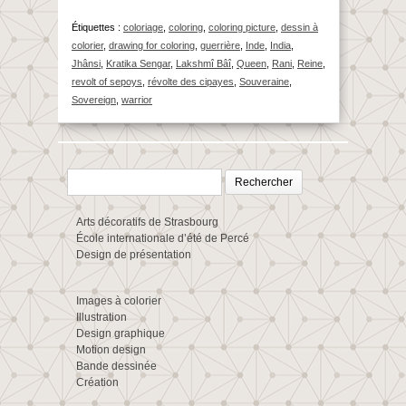
Étiquettes :
coloriage
,
coloring
,
coloring picture
,
dessin à
colorier
,
drawing for coloring
,
guerrière
,
Inde
,
India
,
Jhânsi
,
Kratika Sengar
,
Lakshmî Bâî
,
Queen
,
Rani
,
Reine
,
revolt of sepoys
,
révolte des cipayes
,
Souveraine
,
Sovereign
,
warrior
Rechercher :
Arts décoratifs de Strasbourg
École internationale d’été de Percé
Design de présentation
Images à colorier
Illustration
Design graphique
Motion design
Bande dessinée
Création