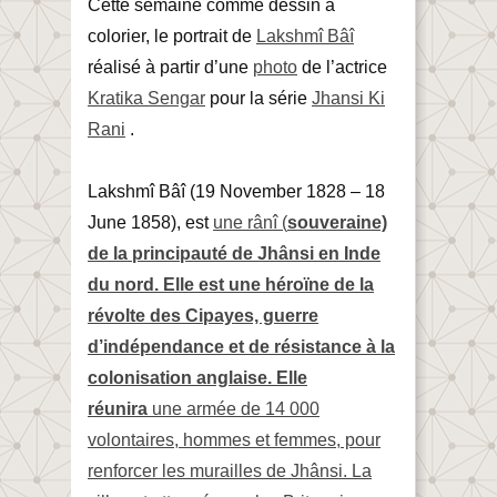
Cette semaine comme dessin à
colorier, le portrait de
Lakshmî Bâî
réalisé à partir d’une
photo
de l’actrice
Kratika Sengar
pour la série
Jhansi Ki
Rani
.
Lakshmî Bâî (19 November 1828 – 18
June 1858), est
une rânî (
souveraine)
de la principauté de Jhânsi en Inde
du nord. Elle est une héroïne de la
révolte des Cipayes, guerre
d’indépendance et de résistance à la
colonisation anglaise. Elle
réunira
une armée de 14 000
volontaires, hommes et femmes, pour
renforcer les murailles de Jhânsi. La