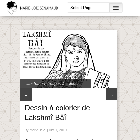
Illustration
,
Images à colorier
→
←
Dessin à colorier de
Lakshmî Bâî
By marie_loïc, juillet 7, 2019