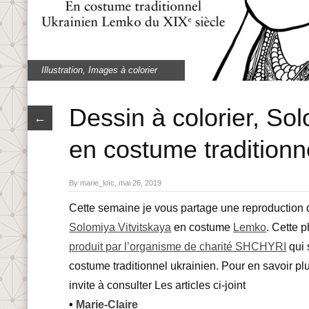
Illustration
,
Images à colorier
Dessin à colorier, Sol
←
en costume traditionn
By marie_loïc, mai 26, 2019
Cette semaine je vous partage une reproduction 
Solomiya Vitvitskaya
en costume
Lemko
. Cette 
produit par l’organisme de charité SHCHYRI
qui 
costume traditionnel ukrainien. Pour en savoir pl
invite à consulter Les articles ci-joint
•
Marie-Claire