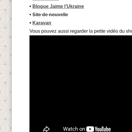
•
Blogue Jaime l’Ukraine
•
Site de nouvelle
•
Karavan
Vous pouvez aussi regarder la petite vidéo du sh