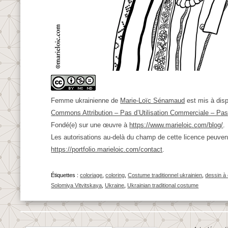
Femme ukrainienne
de
Marie-Loïc Sénamaud
est mis à disp
Commons Attribution – Pas d’Utilisation Commerciale – Pas 
Fondé(e) sur une œuvre à
https://www.marieloic.com/blog/
.
Les autorisations au-delà du champ de cette licence peuven
https://portfolio.marieloic.com/contact
.
Étiquettes :
coloriage
,
coloring
,
Costume traditionnel ukrainien
,
dessin à 
Solomiya Vitvitskaya
,
Ukraine
,
Ukrainian traditional costume