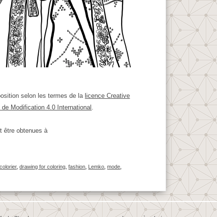
osition selon les termes de la
licence Creative
de Modification 4.0 International
.
t être obtenues à
colorier
,
drawing for coloring
,
fashion
,
Lemko
,
mode
,